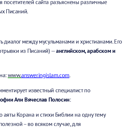
ля посетителей сайта разъяснены различные
ых Писаний.
ь диалог между мусульманами и христианами. Его
 отрывки из Писаний) —
английском, арабском и
на:
www.
answeringislam.com
.
ментирует известный специалист по
офии Али Вячеслав Полосин
:
 аяты Корана и стихи Библии на одну тему
полезной – во всяком случае, для