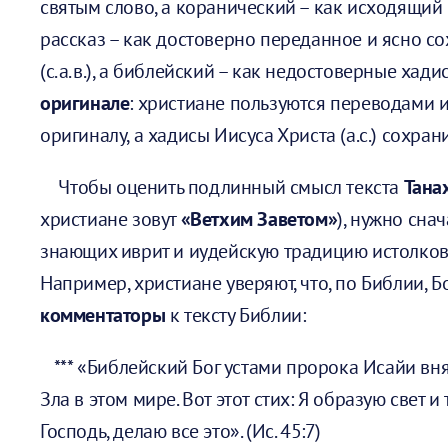
святым слово, а коранический – как исходящий
рассказ – как достоверно переданное и ясно с
(с.а.в.), а библейский – как недостоверные хади
оригинале
: христиане пользуются переводами
оригиналу, а хадисы Иисуса Христа (а.с.) сохра
Чтобы оценить подлинный смысл текста
Тана
христиане зовут
«Ветхим Заветом»
), нужно сна
знающих иврит и иудейскую традицию истолкова
Например, христиане уверяют, что, по Библии, Бо
комментаторы
к тексту Библии:
*** «Библейский Бог устами пророка Исайи вня
Зла в этом мире. Вот этот стих: Я образую свет 
Господь, делаю все это». (Ис. 45:7)