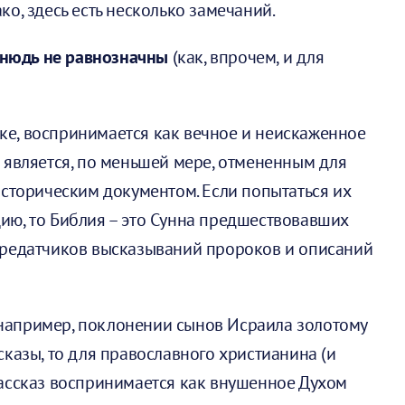
о, здесь есть несколько замечаний.
тнюдь не равнозначны
(как, впрочем, и для
ыке, воспринимается как вечное и неискаженное
является, по меньшей мере, отмененным для
историческим документом. Если попытаться их
ию, то Библия – это Сунна предшествовавших
ередатчиков высказываний пророков и описаний
например, поклонении сынов Исраила золотому
казы, то для православного христианина (и
рассказ воспринимается как внушенное Духом