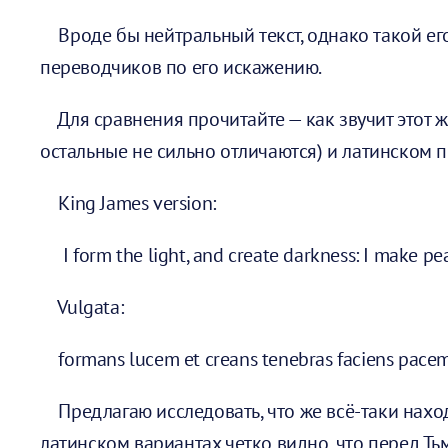
Вроде бы нейтральный текст, однако такой его
переводчиков по его искажению.
Для сравнения прочитайте — как звучит этот же 
остальные не сильно отличаются) и латинском пе
King James version:
I form the light, and create darkness: I make pe
Vulgata:
formans lucem et creans tenebras faciens pace
Предлагаю исследовать, что же всё-таки наход
латинском вариантах четко видно, что перед Тьм