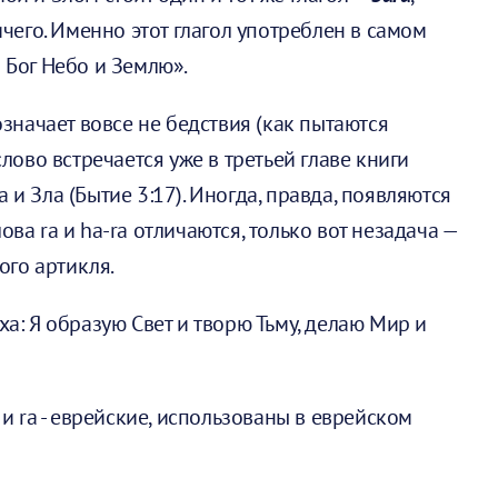
его. Именно этот глагол употреблен в самом
) Бог Небо и Землю».
означает вовсе не бедствия (как пытаются
 слово встречается уже в третьей главе книги
 и Зла (Бытие 3:17). Иногда, правда, появляются
ова ra и ha-ra отличаются, только вот незадача —
кого артикля.
: Я образую Свет и творю Тьму, делаю Мир и
 ra - еврейские, использованы в еврейском