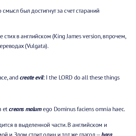
 смысл был достигнут за счет стараний
стих в английском (King James version, впрочем,
реводах (Vulgata).
ace, and
create evil
: I the LORD do all these things
m et
creans malum
ego Dominus faciens omnia haec.
ится в выделенной части. В английском и
ой и Злом стоит один и тот же глагол —
bara
,