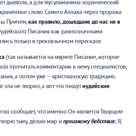
 от дьявола, а для мусульманина коранический
охраненное слово Самого Аллаха через пророка
сы. Причем,
как правило, дошедшие до нас не в
 иудейского Писания как равнозначными
нились только в грекоязычном пересказе.
ха
(так называется на иврите Писание, которое
чала прочитать комментарии к нему специалистов,
ния, а потом уже — христианскую традицию.
г зла не творил, а вот что пишут
иудейские
тно сообщает, что именно Он является Творцом
и творю тьму, делаю мир и
произвожу бедствия
; Я,