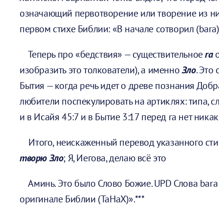
означающий первотворение или творение из нич
первом стихе Библии: «В начале сотворил (bara
Теперь про «бедствия» — существительное
ra
изобразить это толкователи), а именно
Зло
. Это
Бытия — когда речь идет о древе познания Добра
любители поспекулировать на артиклях: типа, сл
и в Исайя 45:7 и в Бытие 3:17 перед ra нет ника
Итого, неискаженный перевод указанного стиха
творю Зло
; Я, Иегова, делаю всё это
Аминь. Это было Слово Божие. UPD Слова bara и
оригинале Библии (ТаНаХ)».***