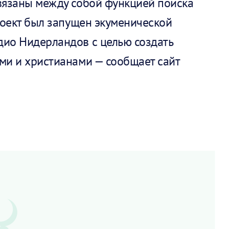
вязаны между собой функцией поиска
проект был запущен
экуменической
дио Нидерландов
с целью создать
ами и христианами — сообщает
сайт