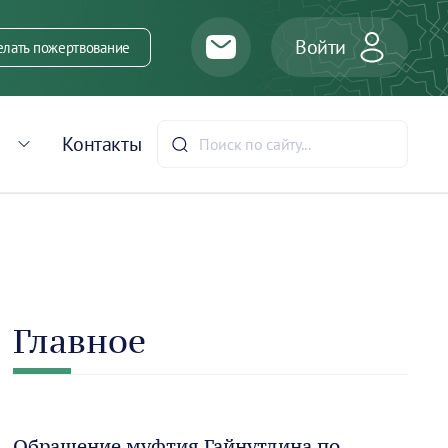
Войти
елать пожертвование
Контакты
Главное
Обращение муфтия Гайнутдина по