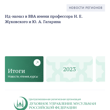
НОВОСТИ РЕГИОНОВ
Ид-намаз в ВВА имени профессора Н. Е.
Жуковского и Ю. А. Гагарина
04 
В 
ис
2023
Итоги
Новости, чтения, курсы