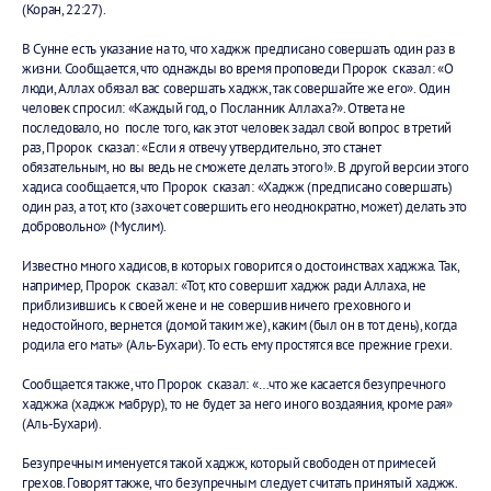
(Коран, 22:27).
В Сунне есть указание на то, что хаджж предписано совершать один раз в
жизни. Сообщается, что однажды во время проповеди Пророк сказал: «О
люди, Аллах обязал вас совершать хаджж, так совершайте же его». Один
человек спросил: «Каждый год, о Посланник Аллаха?». Ответа не
последовало, но после того, как этот человек задал свой вопрос в третий
раз, Пророк сказал: «Если я отвечу утвердительно, это станет
обязательным, но вы ведь не сможете делать этого!». В другой версии этого
хадиса сообщается, что Пророк сказал: «Хаджж (предписано совершать)
один раз, а тот, кто (захочет совершить его неоднократно, может) делать это
добровольно» (Муслим).
Известно много хадисов, в которых говорится о достоинствах хаджжа. Так,
например, Пророк сказал: «Тот, кто совершит хаджж ради Аллаха, не
приблизившись к своей жене и не совершив ничего греховного и
недостойного, вернется (домой таким же), каким (был он в тот день), когда
родила его мать» (Аль-Бухари). То есть ему простятся все прежние грехи.
Сообщается также, что Пророк сказал: «…что же касается безупречного
хаджжа (хаджж мабрур), то не будет за него иного воздаяния, кроме рая»
(Аль-Бухари).
Безупречным именуется такой хаджж, который свободен от примесей
грехов. Говорят также, что безупречным следует считать принятый хаджж.