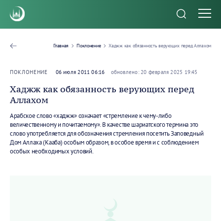
Главная
Поклонение
Хаджж как обязанность верующих перед Аллахом
ПОКЛОНЕНИЕ
06 июля 2011 06:16
обновлено: 20 февраля 2025 19:45
Хаджж как обязанность верующих перед
Аллахом
Арабское слово «хаджж» означает «стремление к чему-либо
величественному и почитаемому». В качестве шариатского термина это
слово употребляется для обозначения стремления посетить Заповедный
Дом Аллаха (Кааба) особым образом, в особое время и с соблюдением
особых необходимых условий.