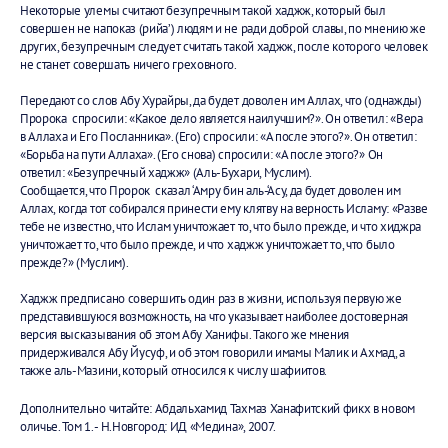
Некоторые улемы считают безупречным такой хаджж, который был
совершен не напоказ (рийа’) людям и не ради доброй славы, по мнению же
других, безупречным следует считать такой хаджж, после которого человек
не станет совершать ничего греховного.
Передают со слов Абу Хурайры, да будет доволен им Аллах, что (однажды)
Пророка спросили: «Какое дело является наилучшим?». Он ответил: «Вера
в Аллаха и Его Посланника». (Его) спросили: «А после этого?». Он ответил:
«Борьба на пути Аллаха». (Его снова) спросили: «А после этого?» Он
ответил: «Безупречный хаджж» (Аль-Бухари, Муслим).
Сообщается, что Пророк сказал ‘Амру бин аль-‘Асу, да будет доволен им
Аллах, когда тот собирался принести ему клятву на верность Исламу: «Разве
тебе не известно, что Ислам уничтожает то, что было прежде, и что хиджра
уничтожает то, что было прежде, и что хаджж уничтожает то, что было
прежде?» (Муслим).
Хаджж предписано совершить один раз в жизни, используя первую же
представившуюся возможность, на что указывает наиболее достоверная
версия высказывания об этом Абу Ханифы. Такого же мнения
придерживался Абу Йусуф, и об этом говорили имамы Малик и Ахмад, а
также аль-Мазини, который относился к числу шафиитов.
Дополнительно читайте: Абдальхамид Тахмаз Ханафитский фикх в новом
оличье. Том 1. - Н.Новгород: ИД «Медина», 2007.