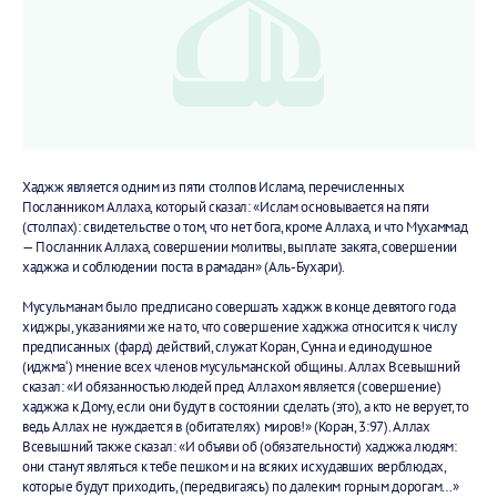
Хаджж является одним из пяти столпов Ислама, перечисленных
Посланником Аллаха, который сказал: «Ислам основывается на пяти
(столпах): свидетельстве о том, что нет бога, кроме Аллаха, и что Мухаммад
— Посланник Аллаха, совершении молитвы, выплате закята, совершении
хаджжа и соблюдении поста в рамадан» (Аль-Бухари).
Мусульманам было предписано совершать хаджж в конце девятого года
хиджры, указаниями же на то, что совершение хаджжа относится к числу
предписанных (фард) действий, служат Коран, Сунна и единодушное
(иджма‘) мнение всех членов мусульманской общины. Аллах Всевышний
сказал: «И обязанностью людей пред Аллахом является (совершение)
хаджжа к Дому, если они будут в состоянии сделать (это), а кто не верует, то
ведь Аллах не нуждается в (обитателях) миров!» (Коран, 3:97). Аллах
Всевышний также сказал: «И объяви об (обязательности) хаджжа людям:
они станут являться к тебе пешком и на всяких исхудавших верблюдах,
которые будут приходить, (передвигаясь) по далеким горным дорогам…»