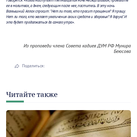
говорится:
«Когда наступает пятнадцатая ночь месяца шаабан, проводите
ее в молитвах, а днем, следующим после нее, поститесь. В эту ночь
Всевышний Аллах спросит: “Нет ли того, кто просит прощения? Я прощу.
Нет ли того, кто желает увеличения своих средств и здоровья? Я дарую”. И
это будет продолжаться до самого утра»
.
Из проповеди члена Совета кадиев ДУМ РФ Мунира
Беюсова
Поделиться:
Читайте также