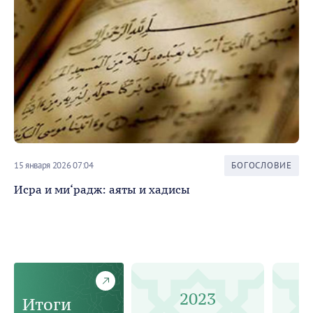
15 января 2026 07:04
БОГОСЛОВИЕ
20 
Исра и ми‘радж: аяты и хадисы
Ме
2023
Итоги