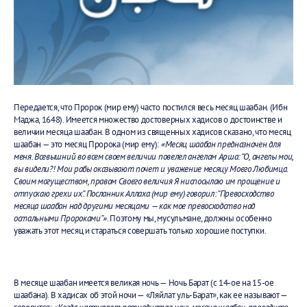
Передается, что Пророк (мир ему) часто постился весь месяц шаабан. (Ибн
Маджа, 1648). Имеется множество достоверных хадисов о достоинстве и
величии месяца шаабан. В одном из священных хадисов сказано, что месяц
шаабан — это месяц Пророка (мир ему):
«Месяц шаабан предназначен для
меня. Всевышний во всем своем величии повелел ангелам Арша: “О, ангелы мои,
вы видели?! Мои рабы оказывают почет и уважение месяцу Моего Любимца.
Своим могуществом, правом Своего величия Я ниспосылаю им прощение и
отпускаю грехи их”. Посланник Аллаха (мир ему) говорил: “Превосходство
месяца шаабан над другими месяцами — как мое превосходство над
остальными Пророками”»
. Поэтому мы, мусульмане, должны особенно
уважать этот месяц и стараться совершать только хорошие поступки.
В месяце шаабан имеется великая ночь — Ночь Барат (с 14-ое на 15-ое
шаабана). В хадисах об этой ночи — «Ляйлат уль-Барат», как ее называют —