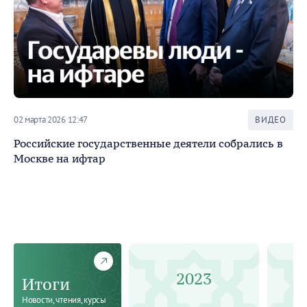
02 марта 2026 12:47
ВИДЕО
Российские государственные деятели собрались в
Москве на ифтар
21 
Обращени
Га
2023
Итоги
Новости, чтения, курсы