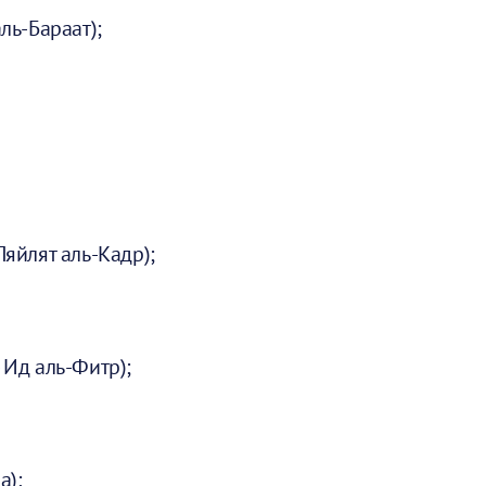
ль-Бараат);
Ляйлят аль-Кадр);
 Ид аль-Фитр);
а);