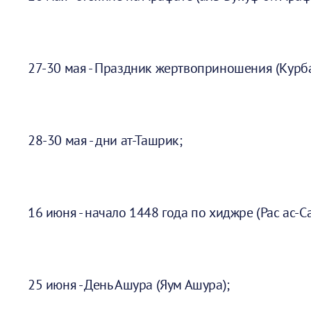
27-30 мая - Праздник жертвоприношения (Курба
28-30 мая - дни ат-Ташрик;
16 июня - начало 1448 года по хиджре (Рас ас-Са
25 июня - День Ашура (Яум Ашура);