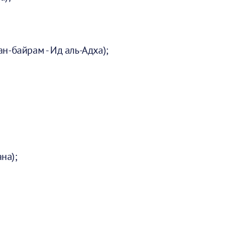
н-байрам - Ид аль-Адха);
на);