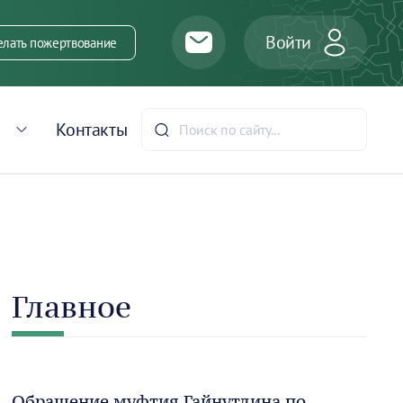
Войти
елать пожертвование
Контакты
Главное
Обращение муфтия Гайнутдина по