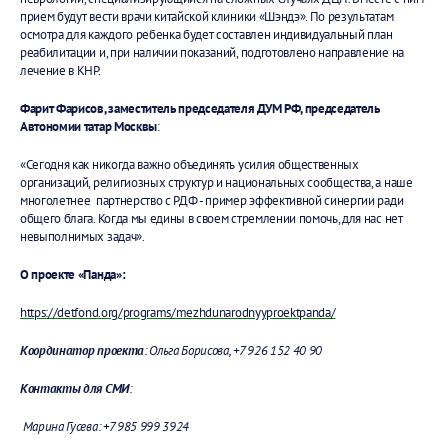
прием будут вести врачи китайской клиники «Шэндэ». По результатам
осмотра для каждого ребенка будет составлен индивидуальный план
реабилитации и, при наличии показаний, подготовлено направление на
лечение в КНР.
Фарит Фарисов, заместитель председателя ДУМ РФ, председатель
Автономии татар Москвы
:
«Сегодня как никогда важно объединять усилия общественных
организаций, религиозных структур и национальных сообщества, а наше
многолетнее партнерство с РДФ - пример эффективной синергии ради
общего блага. Когда мы едины в своем стремлении помочь, для нас нет
невыполнимых задач».
О проекте «Панда»:
https://detfond.org/programs/mezhdunarodnyyproektpanda/
Координатор проекта
: Ольга Борисова, +7 926 152 40 90
Контакты для СМИ
:
Марина Гусева: +7 985 999 3924