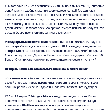
«Милосердие не имеет религиозных или национальных границ - спасение
одной жизни подобно спасению всего человечества. В Год единства
народов наше соработничество с Российским детским фондом становится
живым свидетельством того, что представители разных вероисповеданий и
взглядов могут и должны стоять плечом к плечу ради будущего наших
детей. Искренняя забота о тех, кто проходит через испытания недугом - это
высшая форма проявления веры и человечности».
Международный проект «Панда»
был инициирован РДФ в 2015 году. Его
миссия - реабилитация российских детей с ДЦП в ведущих медицинских
центрах Китая. За годы работы обследовано более 1 000 детей из Крыма,
Севастополя, Бурятии, Чувашии, Кировской области и других субъектов РФ.
Более 40 из них уже получили высокотехнологичное лечение в КНР.
Дмитрий Лиханов, председатель Российского детского фонда
:
«Организованный Российским детским фондом визит ведущих китайских
врачей открывает новые перспективы обрести нормальную жизнь для
больных ребят и их семей, дарит им надежду на счастливое будущее».
С 20 по 22 марта 2026 года в Москве
ведущие специалисты из Китая
проведут осмотр маленьких пациентов. Ключевым экспертом выступит
врач-хирург Ши Шенкун
- мировой авторитет в области детской
неврологии, специализирующийся на сложных случаях ДЦП. Вместе с ним