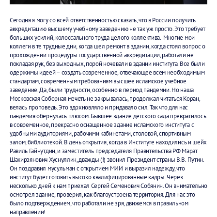
Сегодня я могу со всей ответственностью сказать, что в России получить
аккредитацию высшему учебному заведению не так уж просто. Это требует
больших усилий, колоссального труда целого коллектива. Многие мои
коллеги в те трудные дни, когда шел ремонт в здании, когда стоял вопрос о
прохождении процедуры государственной аккредитации, работали не
покладая рук, без выходных, порой ночевали в здании института. Все были
одержимы идеей – создать современное, отвечающее всем необходимым
стандартам, современным требованиям высшее исламское учебное
заведение. Да, были трудности, особенно в период пандемии. Но наша
Московская Соборная мечеть не закрывалась, продолжал читаться Коран,
велась проповедь. Это вдохновляло и придавало сил. Так что для нас
пандемия обернулась плюсом. Бывшее здание детского сада превратилось
в современное, прекрасно оснащенное здание исламского института с
удобными аудиториями, рабочими кабинетами, столовой, спортивным
залом, библиотекой. В день открытия, когда в Институте находились и шейх
Равиль Гайнутдин, и заместитель председателя Правительства РФ Марат
Шакирзянович Хуснуллин, дважды (!) звонил Президент страны В.В. Путин.
Он поздравил мусульман с открытием МИИ и выразил надежду, что
институт будет готовить высоко квалифицированные кадры. Через
несколько дней к нам приехал Сергей Семенович Собянин. Он внимательно
осмотрел здание, проверил, как благоустроена территория. Для нас это
было подтверждением, что работали не зря, движемся в правильном
направлении!