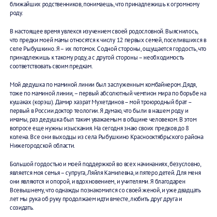
ближайших родственников, понимаешь, что принадлежишь к огромному
роду.
В настоящее время увлекся изучением своей родословной. Выяснилось,
что предки моей мамы относятся к числу 12 первых семей, поселившихся в
селе Рыбушкино. Я – их потомок. С одной стороны, ощущается гордость, что
принадлежишь к такому роду, а с другой стороны – необходимость
соответствовать своим предкам.
Мой дедушка по маминой линии был заслуженным комбайнером. Дядя,
тоже по маминой линии, – первый абсолютный чемпион мира по борьбе на
кушаках (корэш). Дамир хазрат Мухетдинов – мой троюродный брат –
первый в России доктор теологии. Я думаю, что были в нашем роду и
имамы, раз дедушка был таким уважаемым в общине человеком. В этом
вопросе еще нужны изыскания. На сегодня знаю своих предков до 8
колена. Все они выходцы из села Рыбушкино Краснооктябрьского района
Нижегородской области.
Большой гордостью и моей поддержкой во всех начинаниях, безусловно,
является моя семья – супруга, Ляйля Камилевна, и пятеро детей. Для меня
они являются и опорой, и вдохновением, и учителями. Я благодарен
Всевышнему, что однажды познакомился со своей женой, и уже двадцать
лет мы рука об руку продолжаем идти вместе, любить друг друга и
созидать.