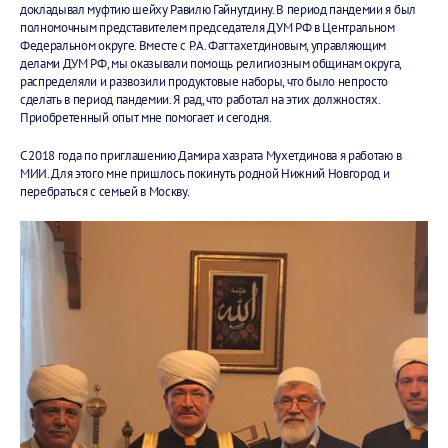
докладывал муфтию шейху Равилю Гайнутдину. В период пандемии я был
полномочным представителем председателя ДУМ РФ в Центральном
Федеральном округе. Вместе с Р.А. Фаттахетдиновым, управляющим
делами ДУМ РФ, мы оказывали помощь религиозным общинам округа,
распределяли и развозили продуктовые наборы, что было непросто
сделать в период пандемии. Я рад, что работал на этих должностях.
Приобретенный опыт мне помогает и сегодня.
С 2018 года по приглашению Дамира хазрата Мухетдинова я работаю в
МИИ. Для этого мне пришлось покинуть родной Нижний Новгород и
перебраться с семьей в Москву.