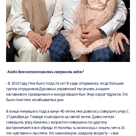
- Когда Вам посчастливилось совершить хадж?
- В 2010 году. Мне было тогда 26 лет. В хадж отправилась тогда большая
группа сотрудников Духовных управлений мусульман, а нашим
наставником, проводником и экскурсоводом был Умар хазрат Идрисов. Это
были поистине незабываемые дни.
В конце минувшего года, в канун 40-летия, мне довелось совершить умру. С
27 декабря до 7 января я находился на святой земле. Давно мечтал
совершить умру. Конечно, с возрастом совершено по-другому
воспринимаются все обряды. И молитвы ты возносишь с иными, чем в 26
лет, чувствами и мыслями. Это закономерно: каждому возрасту – свое