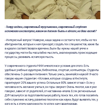
- Тимур хаджи, современный мусульманин, современный студент
исламского института, каким он должен быть в идеале, на Ваш взгляд?
- Интересный вопрос! Наверно, наша задача и состоит в том, чтобы из тех
абитуриентов, которые к нам приходят, создать тех специалистов, какие бы
в идеале соответствовали времени, были бы нужны нашей умме и
государству, могли бы масштабно мыслить, анализировать происходящие
процессы, развивать исламскую мысль.
У современного студента МИИ имеются все условия для этого. Есть
удобные учебные аудитории, библиотека, спортзал, компьютеры. Студенты
обеспечены 3-разовым питанием. Только учись, занимайся наукой! Я часто
говорю нашим студентам: «Условия, которые созданы в Институте,
гарантируют 20% вашего успеха. Остальные 80% зависят от вас». Если у
человека есть желание учиться, он горы свернет. Очень многое, как я уже
говорил, зависит от родителей, от наставника-имама. Если региональные
ДУМ возьмутся за подготовительную работу, поиск тех, кто готов посвятить
себя служению исламу, развитию теологии как науки, будут выявлять тех, у
кого есть к этому наклонности, то успех нам гарантирован.