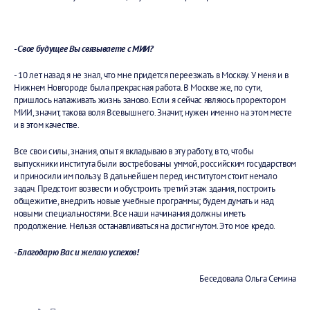
- Свое будущее Вы связываете с МИИ?
- 10 лет назад я не знал, что мне придется переезжать в Москву. У меня и в
Нижнем Новгороде была прекрасная работа. В Москве же, по сути,
пришлось налаживать жизнь заново. Если я сейчас являюсь проректором
МИИ, значит, такова воля Всевышнего. Значит, нужен именно на этом месте
и в этом качестве.
Все свои силы, знания, опыт я вкладываю в эту работу, в то, чтобы
выпускники института были востребованы уммой, российским государством
и приносили им пользу. В дальнейшем перед институтом стоит немало
задач. Предстоит возвести и обустроить третий этаж здания, построить
общежитие, внедрить новые учебные программы; будем думать и над
новыми специальностями. Все наши начинания должны иметь
продолжение. Нельзя останавливаться на достигнутом. Это мое кредо.
- Благодарю Вас и желаю успехов!
Беседовала Ольга Семина