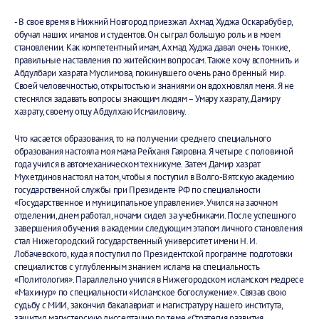
- В свое время в Нижний Новгород приезжал Ахмад Худжа Оскарабубер,
обучал наших имамов и студентов. Он сыграл большую роль и в моем
становлении. Как компетентный имам, Ахмад Худжа давал очень тонкие,
правильные наставления по житейским вопросам. Также хочу вспомнить и
Абдулбари хазрата Муслимова, покинувшего очень рано бренный мир.
Своей человечностью, открытостью и знаниями он вдохновлял меня. Я не
стеснялся задавать вопросы знающим людям – Умару хазрату, Дамиру
хазрату, своему отцу Абдулхаю Исмаиловичу.
Что касается образования, то на получении среднего специального
образования настояла моя мама Рейханя Гаяровна. Я четыре с половиной
года учился в автомеханическом техникуме. Затем Дамир хазрат
Мухетдинов настоял на том, чтобы я поступил в Волго-Вятскую академию
государственной службы при Президенте РФ по специальности
«Государственное и муниципальное управление». Учился на заочном
отделении, днем работал, ночами сидел за учебниками. После успешного
завершения обучения в академии следующим этапом личного становления
стал Нижегородский государственный университет имени Н. И.
Лобачевского, куда я поступил по Президентской программе подготовки
специалистов с углубленным знанием ислама на специальность
«Политология». Параллельно учился в Нижегородском исламском медресе
«Махинур» по специальности «Исламское богослужение». Связав свою
судьбу с МИИ, закончил бакалавриат и магистратуру нашего института,
защитил магистерскую диссертацию по теме «Стратегия развития