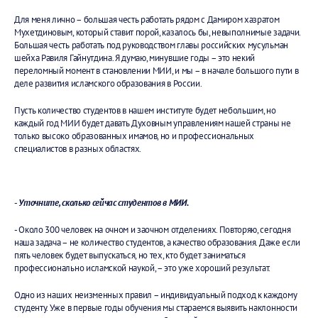
Для меня лично – большая честь работать рядом с Дамиром хазратом
Мухетдиновым, который ставит порой, казалось бы, невыполнимые задачи.
Большая честь работать под руководством главы российских мусульман
шейха Равиля Гайнутдина. Я думаю, минувшие годы – это некий
переломный момент в становлении МИИ, и мы – в начале большого пути в
деле развития исламского образования в России.
Пусть количество студентов в нашем институте будет небольшим, но
каждый год МИИ будет давать Духовным управлениям нашей страны не
только высоко образованных имамов, но и профессиональных
специалистов в разных областях.
-
Уточните, сколько сейчас студентов в МИИ.
- Около 300 человек на очном и заочном отделениях. Повторяю, сегодня
наша задача – не количество студентов, а качество образования. Даже если
пять человек будет выпускаться, но тех, кто будет заниматься
профессионально исламской наукой, – это уже хороший результат.
Одно из наших неизменных правил – индивидуальный подход к каждому
студенту. Уже в первые годы обучения мы стараемся выявить наклонности