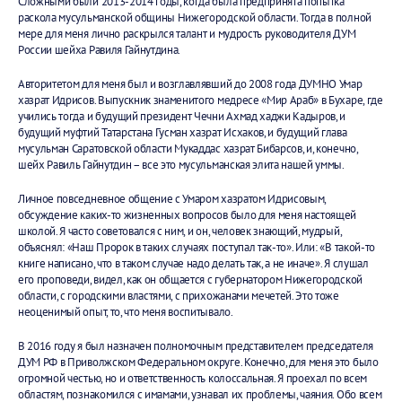
Сложными были 2013-2014 годы, когда была предпринята попытка
раскола мусульманской общины Нижегородской области. Тогда в полной
мере для меня лично раскрылся талант и мудрость руководителя ДУМ
России шейха Равиля Гайнутдина.
Авторитетом для меня был и возглавлявший до 2008 года ДУМНО Умар
хазрат Идрисов. Выпускник знаменитого медресе «Мир Араб» в Бухаре, где
учились тогда и будущий президент Чечни Ахмад хаджи Кадыров, и
будущий муфтий Татарстана Гусман хазрат Исхаков, и будущий глава
мусульман Саратовской области Мукаддас хазрат Бибарсов, и, конечно,
шейх Равиль Гайнутдин – все это мусульманская элита нашей уммы.
Личное повседневное общение с Умаром хазратом Идрисовым,
обсуждение каких-то жизненных вопросов было для меня настоящей
школой. Я часто советовался с ним, и он, человек знающий, мудрый,
объяснял: «Наш Пророк в таких случаях поступал так-то». Или: «В такой-то
книге написано, что в таком случае надо делать так, а не иначе». Я слушал
его проповеди, видел, как он общается с губернатором Нижегородской
области, с городскими властями, с прихожанами мечетей. Это тоже
неоценимый опыт, то, что меня воспитывало.
В 2016 году я был назначен полномочным представителем председателя
ДУМ РФ в Приволжском Федеральном округе. Конечно, для меня это было
огромной честью, но и ответственность колоссальная. Я проехал по всем
областям, познакомился с имамами, узнавал их проблемы, чаяния. Обо всем