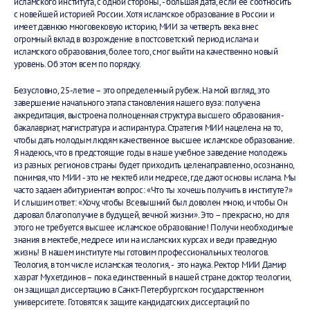
исламского института, с одной стороны, - большая дата, если ее соотносить
с новейшей историей России. Хотя исламское образование в России и
имеет давнюю многовековую историю, МИИ за четверть века внес
огромный вклад в возрождение в постсоветский период ислама и
исламского образования, более того, смог выйти на качественно новый
уровень. Об этом всем по порядку.
Безусловно, 25-летие – это определенный рубеж. На мой взгляд, это
завершение начального этапа становления нашего вуза: получена
аккредитация, выстроена полноценная структура высшего образования -
бакалавриат, магистратура и аспирантура. Стратегия МИИ нацелена на то,
чтобы дать молодым людям качественное высшее исламское образование.
Я надеюсь, что в предстоящие годы в наше учебное заведение молодежь
из разных регионов страны будет приходить целенаправленно, осознанно,
понимая, что МИИ - это не мектеб или медресе, где дают основы ислама. Мы
часто задаем абитуриентам вопрос: «Что ты хочешь получить в институте?»
И слышим ответ: «Хочу, чтобы Всевышний был доволен мною, и чтобы Он
даровал благополучие в будущей, вечной жизни». Это – прекрасно, но для
этого не требуется высшее исламское образование! Получи необходимые
знания в мектебе, медресе или на исламских курсах и веди праведную
жизнь! В нашем институте мы готовим профессиональных теологов.
Теология, в том числе исламская теология, - это наука. Ректор МИИ Дамир
хазрат Мухетдинов – пока единственный в нашей стране доктор теологии,
он защищал диссертацию в Санкт-Петербургском государственном
университете. Готовятся к защите кандидатских диссертаций по