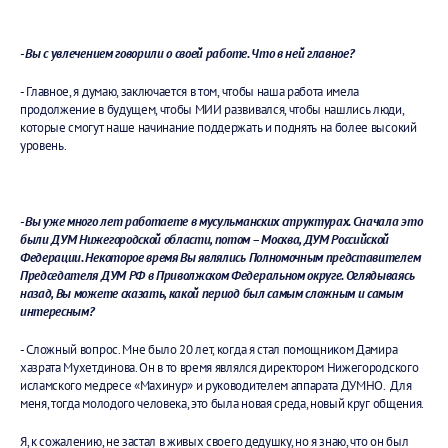
- Вы с увлечением говорили о своей работе. Что в ней главное?
- Главное, я думаю, заключается в том, чтобы наша работа имела
продолжение в будущем, чтобы МИИ развивался, чтобы нашлись люди,
которые смогут наше начинание поддержать и поднять на более высокий
уровень.
- Вы уже много лет работаете в мусульманских структурах. Сначала это
были ДУМ Нижегородской области, потом – Москва, ДУМ Российской
Федерации. Некоторое время Вы являлись Полномочным представителем
Председателя ДУМ РФ в Приволжском Федеральном округе. Оглядываясь
назад, Вы можете сказать, какой период был самым сложным и самым
интересным?
- Сложный вопрос. Мне было 20 лет, когда я стал помощником Дамира
хазрата Мухетдинова. Он в то время являлся директором Нижегородского
исламского медресе «Махинур» и руководителем аппарата ДУМНО. Для
меня, тогда молодого человека, это была новая среда, новый круг общения.
Я, к сожалению, не застал в живых своего дедушку, но я знаю, что он был