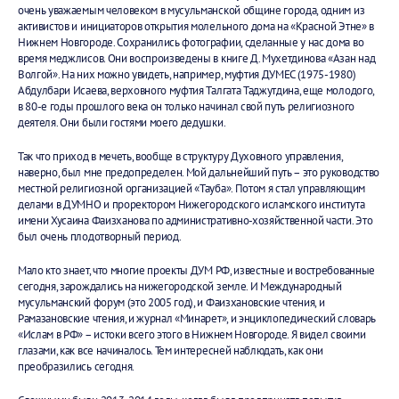
очень уважаемым человеком в мусульманской общине города, одним из
активистов и инициаторов открытия молельного дома на «Красной Этне» в
Нижнем Новгороде. Сохранились фотографии, сделанные у нас дома во
время меджлисов. Они воспроизведены в книге Д. Мухетдинова «Азан над
Волгой». На них можно увидеть, например, муфтия ДУМЕС (1975-1980)
Абдулбари Исаева, верховного муфтия Талгата Таджутдина, еще молодого,
в 80-е годы прошлого века он только начинал свой путь религиозного
деятеля. Они были гостями моего дедушки.
Так что приход в мечеть, вообще в структуру Духовного управления,
наверно, был мне предопределен. Мой дальнейший путь – это руководство
местной религиозной организацией «Тауба». Потом я стал управляющим
делами в ДУМНО и проректором Нижегородского исламского института
имени Хусаина Фаизханова по административно-хозяйственной части. Это
был очень плодотворный период.
Мало кто знает, что многие проекты ДУМ РФ, известные и востребованные
сегодня, зарождались на нижегородской земле. И Международный
мусульманский форум (это 2005 год), и Фаизхановские чтения, и
Рамазановские чтения, и журнал «Минарет», и энциклопедический словарь
«Ислам в РФ» – истоки всего этого в Нижнем Новгороде. Я видел своими
глазами, как все начиналось. Тем интересней наблюдать, как они
преобразились сегодня.