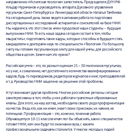
направлению «Исламская теология» заместитель Председателя ДУМ РФ
Ильдар Нуриманов и руководитель аппарата Духовного управления
мусульман Санкт-Петербурга и Ленинградской области Наталья Тамбиева.
На сегодняшний день также ведется активная работа по подготовке
диссертационных исследований аспирантов и соискателей на базе МИИ.
Мы надеемся, что этот список имен продолжат наши студенты – будущие
выпускники МИИ. То есть наша задача сегодня состоит в том, чтобы
«вырастить», подготовить такие кадры, которые способны в будущем стать
кандидатами и докторами наук по специальности «Теология». По большому
счету мы готовим мусульманскую элиту для нашей уммы, для российского
общества в целом. Зачем нам это нужно?
Российская умма – это, по разным оценкам 25 – 30 миллионов мусульман,
но у нас, к сожалению, нет достаточного количества квалифицированных
кадров, будь то переводчиков, редакторов журналов и книг, преподавателей
и т.д. Руководство МИИ нацелено на решение этой проблемы.
И тут возникает другая проблема. Многие российские регионы сегодня
заинтересованы в том, чтобы у них работали грамотные образованные
имамы. Для этого, на наш взгляд, необходима своего рода профориентация
на местах. Ведь кто, как ни имам, знает своих прихожан, их чаяния, их
потенциал. Профориентация – это, конечно, точечная работа.
Обучающемуся 10-11 классов имам мог бы объяснять, каких специалистов
готовит МИИ, кем они будут по окончании вуза, с какими
профессиональными задачами столкнутся. У многих молодых людей