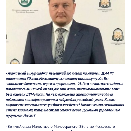
- Уважаемый Тимур-хаджи, нынешний год богат на юбилеи. ДУМ РФ
исполняется 30 лет. Московскому исламскому институту, где Вы
занимаете должность первого проректора, - 25. Вам лично совсем недавно
исполнилось 40. На мой взгляд, все эти даты тесно взаимосвязаны. МИИ
был основан ДУМ России. На него возложена ответственная задача
подготовка квалифицированных кадров для российской уммы
.
Какова
стратегия этого высшего учебного заведения? Насколько она соотносится
с теми задачами, которые стоят сегодня перед Духовным управлением
мусульман России?
- Во имя Аллаха, Милостивого, Милосердного! 25-летие Московского