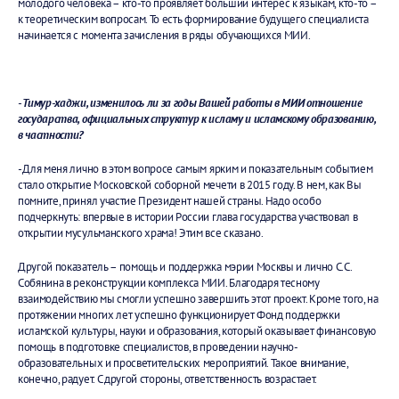
молодого человека – кто-то проявляет больший интерес к языкам, кто-то –
к теоретическим вопросам. То есть формирование будущего специалиста
начинается с момента зачисления в ряды обучающихся МИИ.
- Тимур-хаджи, изменилось ли за годы Вашей работы в МИИ отношение
государства, официальных структур к исламу и исламскому образованию,
в частности?
-
Для меня лично в этом вопросе самым ярким и показательным событием
стало открытие Московской соборной мечети в 2015 году. В нем, как Вы
помните, принял участие Президент нашей страны. Надо особо
подчеркнуть: впервые в истории России глава государства участвовал в
открытии мусульманского храма! Этим все сказано.
Другой показатель – помощь и поддержка мэрии Москвы и лично С.С.
Собянина в реконструкции комплекса МИИ. Благодаря тесному
взаимодействию мы смогли успешно завершить этот проект. Кроме того, на
протяжении многих лет успешно функционирует Фонд поддержки
исламской культуры, науки и образования, который оказывает финансовую
помощь в подготовке специалистов, в проведении научно-
образовательных и просветительских мероприятий. Такое внимание,
конечно, радует. С другой стороны, ответственность возрастает.