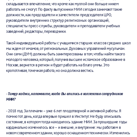
складывается впечатление, что кроме как муллой они больше никем
работать не смогут. По факту выпускники МИИ сегодня занимают такие
должности, как председатели и заместители председателя ЦРО,
руководители внутренних структур религиозных организаций,
специалисты пресс-службы, руководители и преподаватели учебных
заведений, редакторы, переводчики.
Такой индивидуальной работы с учащимися старших классов средних школ
мы ждем от имамов, от региональных Духовных управлений мусульман.
Они сами (ДУМ) должны быть заинтересованы в том, чтобы найти такого
молодого человека, который, получив высшее исламское образование в
Москве, вернется в регион и будет работать на благо уммы. Это
кропотливая, точечная работа, но она должна вестись.
- Тимур-хаджи, напомните, когда Вы влились в коллектив сотрудников
МИИ?
- 2018 год. За плечами – уже 6 лет плодотворной и активной работы. Я
помню тот день, когда впервые пришел в Институт. Не буду описывать
состояние, в котором тогда находилось здание МИИ. За прошедшие годы
кардинально изменилось все – и внешне, и внутренне: мы работаем в
новом современном здании, хорошо оснащенном технически. Изменились