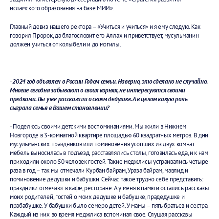
исламского образования на базе МИИ».
Главный девиз нашего ректора – «Учиться и учиться» и я ему следую. Как
говорил Пророк, да благословит его Аллах и приветствует, мусульманин
должен учиться от колыбели и до могилы.
- 2024 год объявлен в России Годом семьи. Наверно, это сделано не случайно.
Многие сегодня забывают о своих корнях, не интересуются своими
предками. Вы уже рассказали о своем дедушке. А в целом какую роль
сыграла семья в Вашем становлении?
-
Поделюсь своими детскими воспоминаниями. Мы жили в Нижнем
Новгороде в 3-комнатной квартире площадью 60 квадратных метров. В дни
мусульманских праздников или поминовения усопших из двух комнат
мебель выносилась в подъезд, расставлялись столы, готовилась еда, и к нам
приходили около 50 человек гостей. Такие меджлисы устраивались четыре
раза в год – так мы отмечали Курбан байрам, Ураза байрам, мавлид и
поминовение дедушки и бабушки. Сейчас такое трудно себе представить:
праздники отмечают в кафе, ресторане. А у меня в памяти остались рассказы
моих родителей, гостей о моих дедушке и бабушке, прадедушке и
прабабушке. У бабушки было семеро детей. У мамы – пять братьев и сестра.
Каждый из них во время меджлиса вспоминал свое. Слушая рассказы