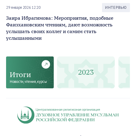
29 января 2026 12:20
ИНТЕРВЬЮ
20 
Заира Ибрагимова: Мероприятия, подобные
Ак
Фаизхановским чтениям, дают возможность
за
услышать своих коллег и самим стать
от
услышанными
2023
Итоги
Новости, чтения, курсы